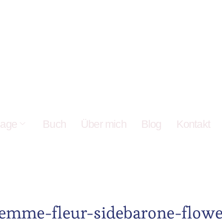
age
Buch
Über mich
Blog
Kontakt
femme-fleur-sidebarone-flowe