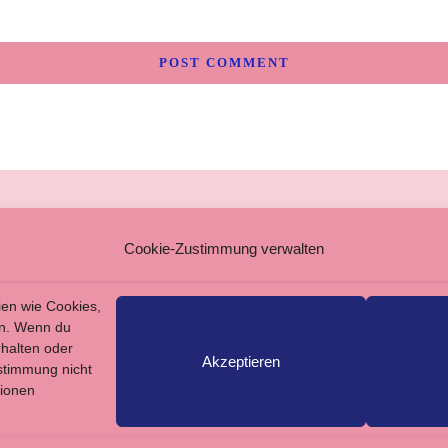
SSUM
Cookie-Zustimmung verwalten
MEINE GESCHÄFTSBEDINGUNGEN
SCHUTZERKLÄRUNG
ien wie Cookies,
en. Wenn du
rhalten oder
Akzeptieren
stimmung nicht
tionen