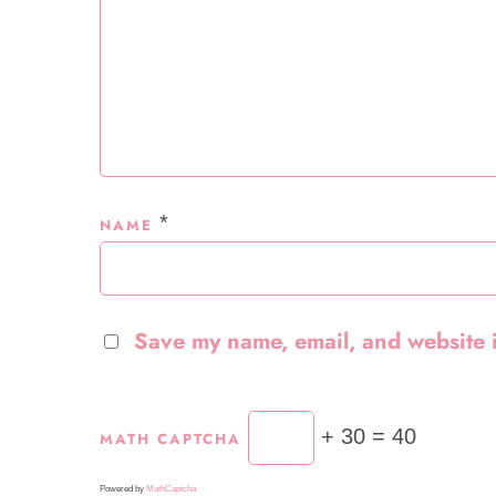
*
NAME
Save my name, email, and website i
+ 30 = 40
MATH CAPTCHA
Powered by
MathCaptcha