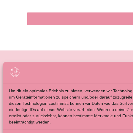
BABYMASSAGE FÜR ELTERN
IMPRE
BABYMASSAGE FÜR FAMILIENBEGLEITUNG
ALLGE
ÜBER MICH
DATEN
Um dir ein optimales Erlebnis zu bieten, verwenden wir Technolog
BLOG
um Geräteinformationen zu speichern und/oder darauf zuzugreif
diesen Technologien zustimmst, können wir Daten wie das Surfve
KONTAKT
eindeutige IDs auf dieser Website verarbeiten. Wenn du deine Zu
erteilst oder zurückziehst, können bestimmte Merkmale und Funk
irena-va.com
beeinträchtigt werden.