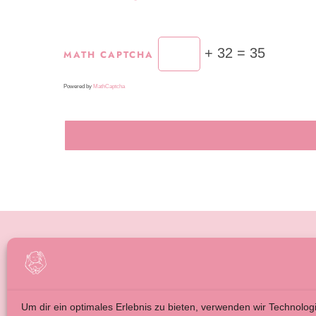
+ 32 = 35
MATH CAPTCHA
Powered by
MathCaptcha
BABYMASSAGE FÜR ELTERN
IMPRE
BABYMASSAGE FÜR FAMILIENBEGLEITUNG
ALLGE
ÜBER MICH
DATEN
Um dir ein optimales Erlebnis zu bieten, verwenden wir Technolog