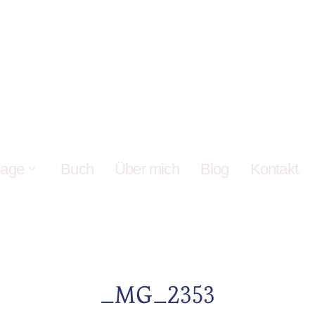
age
Buch
Über mich
Blog
Kontakt
_MG_2353