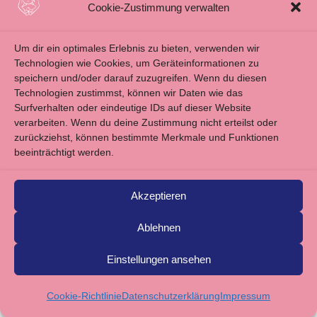
Cookie-Zustimmung verwalten
BLOG
KONTAKT
Um dir ein optimales Erlebnis zu bieten, verwenden wir
Technologien wie Cookies, um Geräteinformationen zu
IMPRESSUM
speichern und/oder darauf zuzugreifen. Wenn du diesen
Technologien zustimmst, können wir Daten wie das
ALLGEMEINE GESCHÄFTSBEDINGUNGEN
Surfverhalten oder eindeutige IDs auf dieser Website
DATENSCHUTZERKLÄRUNG
verarbeiten. Wenn du deine Zustimmung nicht erteilst oder
zurückziehst, können bestimmte Merkmale und Funktionen
beeinträchtigt werden.
irena-va.com
Akzeptieren
Ablehnen
©2026, ALL RIGHTS RESERVED @ AMANDINE MARTIN -
DESIGN BY IRENA BRODZIAK
Einstellungen ansehen
Cookie-Richtlinie
Datenschutzerklärung
Impressum