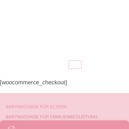
[woocommerce_checkout]
BABYMASSAGE FÜR ELTERN
BABYMASSAGE FÜR FAMILIENBEGLEITUNG
ÜBER MICH