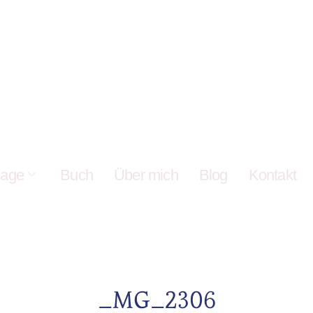
age
Buch
Über mich
Blog
Kontakt
_MG_2306