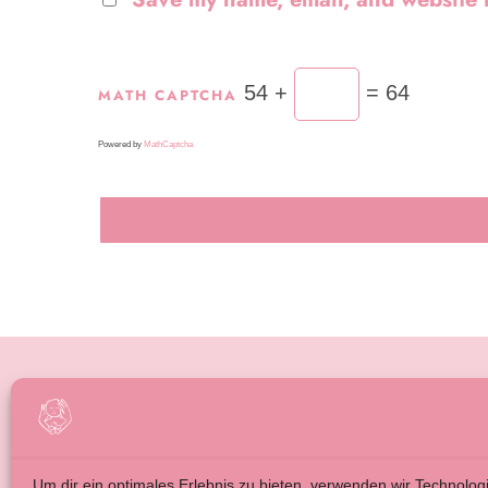
54 +
= 64
MATH CAPTCHA
Powered by
MathCaptcha
BABYMASSAGE FÜR ELTERN
IMPRE
BABYMASSAGE FÜR FAMILIENBEGLEITUNG
ALLGE
ÜBER MICH
DATEN
Um dir ein optimales Erlebnis zu bieten, verwenden wir Technolog